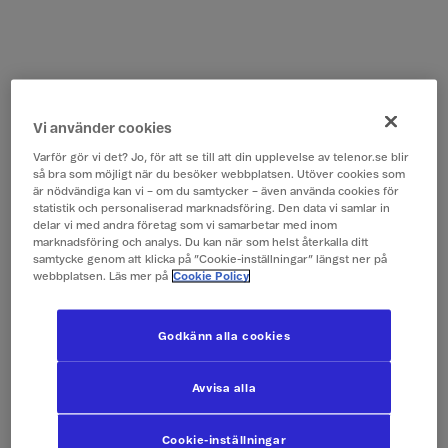
Vi använder cookies
Varför gör vi det? Jo, för att se till att din upplevelse av telenor.se blir
så bra som möjligt när du besöker webbplatsen. Utöver cookies som
är nödvändiga kan vi – om du samtycker – även använda cookies för
statistik och personaliserad marknadsföring. Den data vi samlar in
delar vi med andra företag som vi samarbetar med inom
marknadsföring och analys. Du kan när som helst återkalla ditt
samtycke genom att klicka på ”Cookie-inställningar” längst ner på
webbplatsen. Läs mer på
Cookie Policy
Godkänn alla cookies
Avvisa alla
Cookie-inställningar