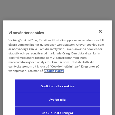
Vi använder cookies
Varför gör vi det? Jo, för att se till att din upplevelse av telenor.se blir
så bra som möjligt när du besöker webbplatsen. Utöver cookies som
är nödvändiga kan vi – om du samtycker – även använda cookies för
statistik och personaliserad marknadsföring. Den data vi samlar in
delar vi med andra företag som vi samarbetar med inom
marknadsföring och analys. Du kan när som helst återkalla ditt
samtycke genom att klicka på ”Cookie-inställningar” längst ner på
webbplatsen. Läs mer på
Cookie Policy
Godkänn alla cookies
Avvisa alla
Cookie-inställningar