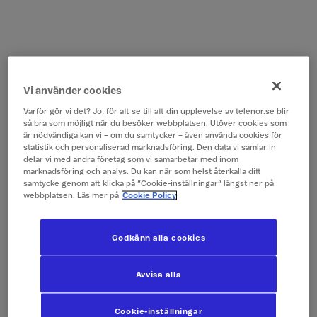
Vi använder cookies
Varför gör vi det? Jo, för att se till att din upplevelse av telenor.se blir
så bra som möjligt när du besöker webbplatsen. Utöver cookies som
är nödvändiga kan vi – om du samtycker – även använda cookies för
statistik och personaliserad marknadsföring. Den data vi samlar in
delar vi med andra företag som vi samarbetar med inom
marknadsföring och analys. Du kan när som helst återkalla ditt
samtycke genom att klicka på ”Cookie-inställningar” längst ner på
webbplatsen. Läs mer på
Cookie Policy
Godkänn alla cookies
Avvisa alla
Cookie-inställningar