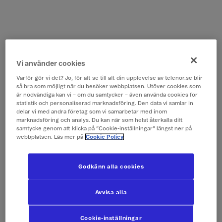
Vi använder cookies
Varför gör vi det? Jo, för att se till att din upplevelse av telenor.se blir
så bra som möjligt när du besöker webbplatsen. Utöver cookies som
är nödvändiga kan vi – om du samtycker – även använda cookies för
statistik och personaliserad marknadsföring. Den data vi samlar in
delar vi med andra företag som vi samarbetar med inom
marknadsföring och analys. Du kan när som helst återkalla ditt
samtycke genom att klicka på ”Cookie-inställningar” längst ner på
webbplatsen. Läs mer på
Cookie Policy
Godkänn alla cookies
Avvisa alla
Cookie-inställningar