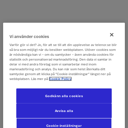
Vi använder cookies
Varför gör vi det? Jo, för att se till att din upplevelse av telenor.se blir
så bra som möjligt när du besöker webbplatsen. Utöver cookies som
är nödvändiga kan vi – om du samtycker – även använda cookies för
statistik och personaliserad marknadsföring. Den data vi samlar in
delar vi med andra företag som vi samarbetar med inom
marknadsföring och analys. Du kan när som helst återkalla ditt
samtycke genom att klicka på ”Cookie-inställningar” längst ner på
webbplatsen. Läs mer på
Cookie Policy
Godkänn alla cookies
Avvisa alla
Cookie-inställningar