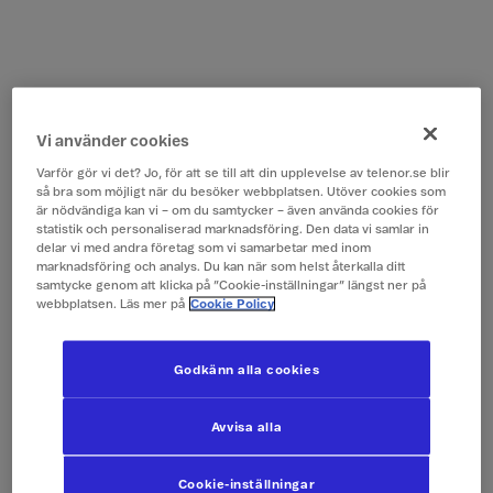
Vi använder cookies
Varför gör vi det? Jo, för att se till att din upplevelse av telenor.se blir
så bra som möjligt när du besöker webbplatsen. Utöver cookies som
är nödvändiga kan vi – om du samtycker – även använda cookies för
statistik och personaliserad marknadsföring. Den data vi samlar in
delar vi med andra företag som vi samarbetar med inom
marknadsföring och analys. Du kan när som helst återkalla ditt
samtycke genom att klicka på ”Cookie-inställningar” längst ner på
webbplatsen. Läs mer på
Cookie Policy
Godkänn alla cookies
Avvisa alla
Cookie-inställningar