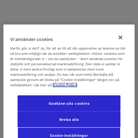
Vi använder cookies
Varför gör vi det? Jo, för att se till att din upplevelse av telenor.se blir
så bra som möjligt när du besöker webbplatsen. Utöver cookies som
är nödvändiga kan vi – om du samtycker – även använda cookies för
statistik och personaliserad marknadsföring. Den data vi samlar in
delar vi med andra företag som vi samarbetar med inom
marknadsföring och analys. Du kan när som helst återkalla ditt
samtycke genom att klicka på ”Cookie-inställningar” längst ner på
webbplatsen. Läs mer på
Cookie Policy
Godkänn alla cookies
Avvisa alla
Cookie-inställningar