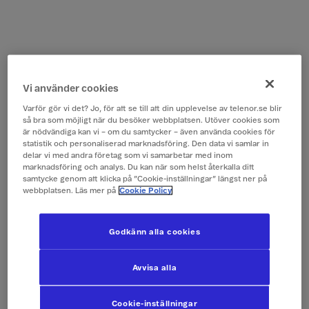
Vi använder cookies
Varför gör vi det? Jo, för att se till att din upplevelse av telenor.se blir
så bra som möjligt när du besöker webbplatsen. Utöver cookies som
är nödvändiga kan vi – om du samtycker – även använda cookies för
statistik och personaliserad marknadsföring. Den data vi samlar in
delar vi med andra företag som vi samarbetar med inom
marknadsföring och analys. Du kan när som helst återkalla ditt
samtycke genom att klicka på ”Cookie-inställningar” längst ner på
webbplatsen. Läs mer på
Cookie Policy
Godkänn alla cookies
Avvisa alla
Cookie-inställningar