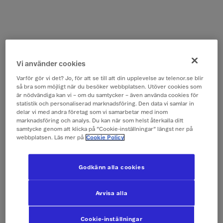
Vi använder cookies
Varför gör vi det? Jo, för att se till att din upplevelse av telenor.se blir
så bra som möjligt när du besöker webbplatsen. Utöver cookies som
är nödvändiga kan vi – om du samtycker – även använda cookies för
statistik och personaliserad marknadsföring. Den data vi samlar in
delar vi med andra företag som vi samarbetar med inom
marknadsföring och analys. Du kan när som helst återkalla ditt
samtycke genom att klicka på ”Cookie-inställningar” längst ner på
webbplatsen. Läs mer på
Cookie Policy
Godkänn alla cookies
Avvisa alla
Cookie-inställningar