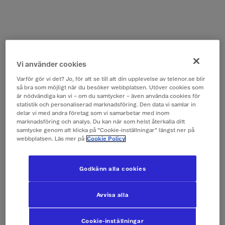
Vi använder cookies
Varför gör vi det? Jo, för att se till att din upplevelse av telenor.se blir
så bra som möjligt när du besöker webbplatsen. Utöver cookies som
är nödvändiga kan vi – om du samtycker – även använda cookies för
statistik och personaliserad marknadsföring. Den data vi samlar in
delar vi med andra företag som vi samarbetar med inom
marknadsföring och analys. Du kan när som helst återkalla ditt
samtycke genom att klicka på ”Cookie-inställningar” längst ner på
webbplatsen. Läs mer på
Cookie Policy
Godkänn alla cookies
Avvisa alla
Cookie-inställningar