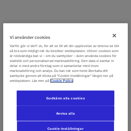
Vi använder cookies
Varför gör vi det? Jo, för att se till att din upplevelse av telenor.se blir
så bra som möjligt när du besöker webbplatsen. Utöver cookies som
är nödvändiga kan vi – om du samtycker – även använda cookies för
statistik och personaliserad marknadsföring. Den data vi samlar in
delar vi med andra företag som vi samarbetar med inom
marknadsföring och analys. Du kan när som helst återkalla ditt
samtycke genom att klicka på ”Cookie-inställningar” längst ner på
webbplatsen. Läs mer på
Cookie Policy
Godkänn alla cookies
Avvisa alla
Cookie-inställningar