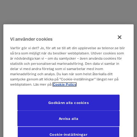
Vi använder cookies
Varför gör vi det? Jo, för att se till att din upplevelse av telenor.se blir
så bra som möjligt när du besöker webbplatsen. Utöver cookies som
är nödvändiga kan vi – om du samtycker – även använda cookies för
statistik och personaliserad marknadsföring. Den data vi samlar in
delar vi med andra företag som vi samarbetar med inom
marknadsföring och analys. Du kan när som helst återkalla ditt
samtycke genom att klicka på ”Cookie-inställningar” längst ner på
webbplatsen. Läs mer på
Cookie Policy
Godkänn alla cookies
Avvisa alla
Cookie-inställningar