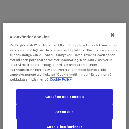
Vi använder cookies
Varför gör vi det? Jo, för att se till att din upplevelse av telenor.se blir
så bra som möjligt när du besöker webbplatsen. Utöver cookies som
är nödvändiga kan vi – om du samtycker – även använda cookies för
statistik och personaliserad marknadsföring. Den data vi samlar in
delar vi med andra företag som vi samarbetar med inom
marknadsföring och analys. Du kan när som helst återkalla ditt
samtycke genom att klicka på ”Cookie-inställningar” längst ner på
webbplatsen. Läs mer på
Cookie Policy
Godkänn alla cookies
Avvisa alla
Cookie-inställningar