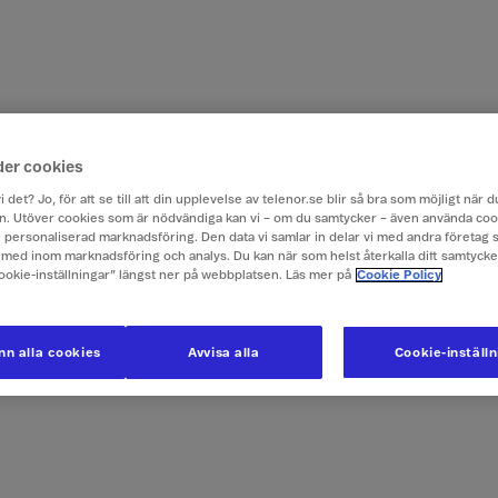
der cookies
i det? Jo, för att se till att din upplevelse av telenor.se blir så bra som möjligt när
. Utöver cookies som är nödvändiga kan vi – om du samtycker – även använda coo
ch personaliserad marknadsföring. Den data vi samlar in delar vi med andra företag 
med inom marknadsföring och analys. Du kan när som helst återkalla ditt samtyck
Cookie-inställningar” längst ner på webbplatsen. Läs mer på
Cookie Policy
n alla cookies
Avvisa alla
Cookie-inställ