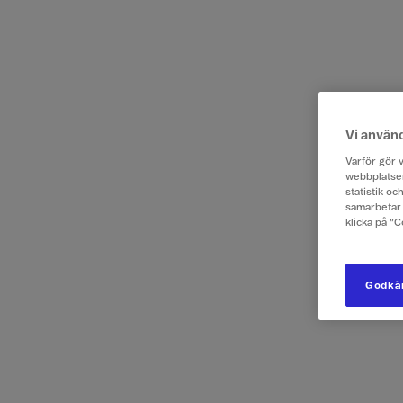
Vi använ
Varför gör v
webbplatsen
statistik o
samarbetar 
klicka på ”
Godkän