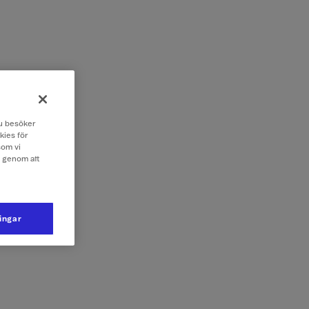
 du besöker
kies för
som vi
e genom att
ningar