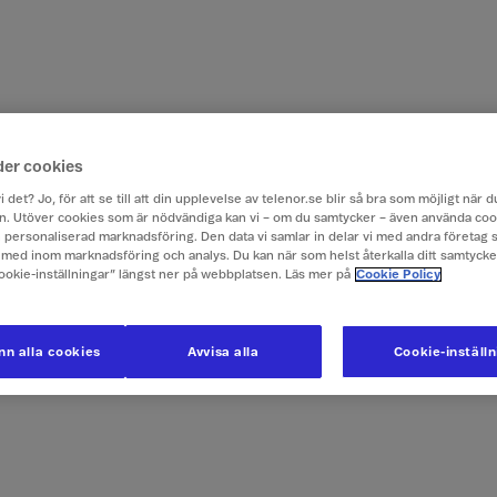
der cookies
i det? Jo, för att se till att din upplevelse av telenor.se blir så bra som möjligt när
. Utöver cookies som är nödvändiga kan vi – om du samtycker – även använda coo
ch personaliserad marknadsföring. Den data vi samlar in delar vi med andra företag 
med inom marknadsföring och analys. Du kan när som helst återkalla ditt samtyck
Cookie-inställningar” längst ner på webbplatsen. Läs mer på
Cookie Policy
n alla cookies
Avvisa alla
Cookie-inställ