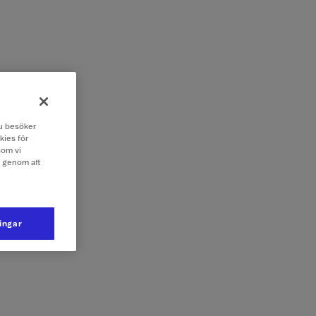
 du besöker
kies för
som vi
e genom att
ningar