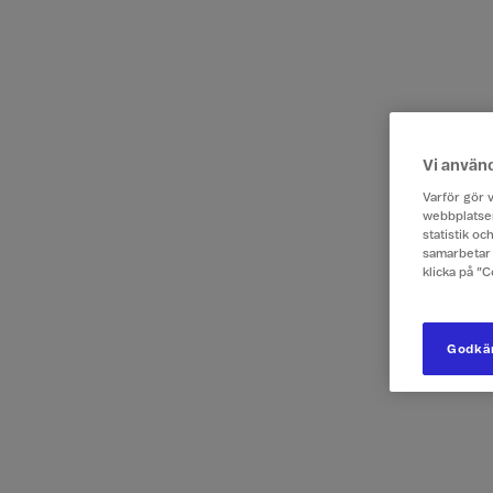
Vi använ
Varför gör v
webbplatsen
statistik o
samarbetar 
klicka på ”
Godkän