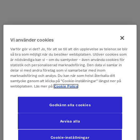
Vi använder cookies
Varför gör vi det? Jo, för att se till att din upplevelse av telenor.se blir
så bra som möjligt när du besöker webbplatsen. Utöver cookies som
är nödvändiga kan vi – om du samtycker – även använda cookies för
statistik och personaliserad marknadsföring. Den data vi samlar in
delar vi med andra företag som vi samarbetar med inom
marknadsföring och analys. Du kan när som helst återkalla ditt
samtycke genom att klicka på ”Cookie-inställningar” längst ner på
webbplatsen. Läs mer på
Cookie Policy
Godkänn alla cookies
Avvisa alla
Cookie-inställningar