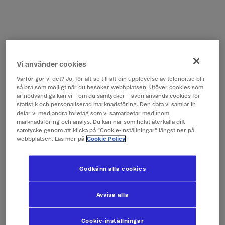
Vi använder cookies
Varför gör vi det? Jo, för att se till att din upplevelse av telenor.se blir
så bra som möjligt när du besöker webbplatsen. Utöver cookies som
är nödvändiga kan vi – om du samtycker – även använda cookies för
statistik och personaliserad marknadsföring. Den data vi samlar in
delar vi med andra företag som vi samarbetar med inom
marknadsföring och analys. Du kan när som helst återkalla ditt
samtycke genom att klicka på ”Cookie-inställningar” längst ner på
webbplatsen. Läs mer på
Cookie Policy
Godkänn alla cookies
Avvisa alla
Cookie-inställningar