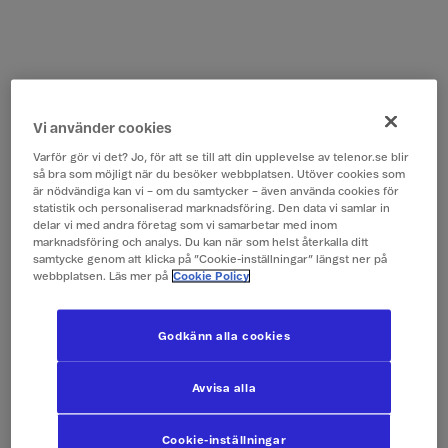
Vi använder cookies
Varför gör vi det? Jo, för att se till att din upplevelse av telenor.se blir
så bra som möjligt när du besöker webbplatsen. Utöver cookies som
är nödvändiga kan vi – om du samtycker – även använda cookies för
statistik och personaliserad marknadsföring. Den data vi samlar in
delar vi med andra företag som vi samarbetar med inom
marknadsföring och analys. Du kan när som helst återkalla ditt
samtycke genom att klicka på ”Cookie-inställningar” längst ner på
webbplatsen. Läs mer på
Cookie Policy
Godkänn alla cookies
Avvisa alla
Cookie-inställningar