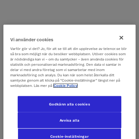
Vi använder cookies
Varför gör vi det? Jo, för att se till att din upplevelse av telenor.se blir
så bra som möjligt när du besöker webbplatsen. Utöver cookies som
är nödvändiga kan vi – om du samtycker – även använda cookies för
statistik och personaliserad marknadsföring. Den data vi samlar in
delar vi med andra företag som vi samarbetar med inom
marknadsföring och analys. Du kan när som helst återkalla ditt
samtycke genom att klicka på ”Cookie-inställningar” längst ner på
webbplatsen. Läs mer på
Cookie Policy
Godkänn alla cookies
Avvisa alla
Cookie-inställningar