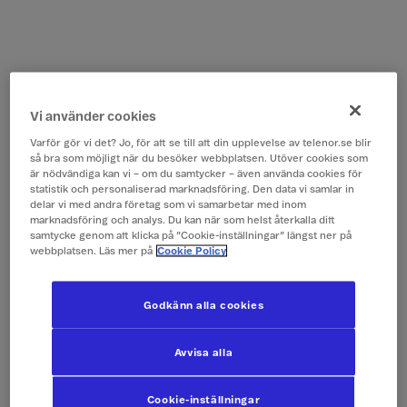
Vi använder cookies
Varför gör vi det? Jo, för att se till att din upplevelse av telenor.se blir
så bra som möjligt när du besöker webbplatsen. Utöver cookies som
är nödvändiga kan vi – om du samtycker – även använda cookies för
statistik och personaliserad marknadsföring. Den data vi samlar in
delar vi med andra företag som vi samarbetar med inom
marknadsföring och analys. Du kan när som helst återkalla ditt
samtycke genom att klicka på ”Cookie-inställningar” längst ner på
webbplatsen. Läs mer på
Cookie Policy
Godkänn alla cookies
Avvisa alla
Cookie-inställningar