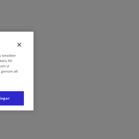
 du besöker
kies för
som vi
e genom att
ningar