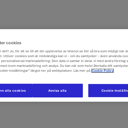
der cookies
i det? Jo, för att se till att din upplevelse av telenor.se blir så bra som möjligt när
. Utöver cookies som är nödvändiga kan vi – om du samtycker – även använda coo
ch personaliserad marknadsföring. Den data vi samlar in delar vi med andra företag 
med inom marknadsföring och analys. Du kan när som helst återkalla ditt samtyck
Cookie-inställningar” längst ner på webbplatsen. Läs mer på
Cookie Policy
n alla cookies
Avvisa alla
Cookie-inställ