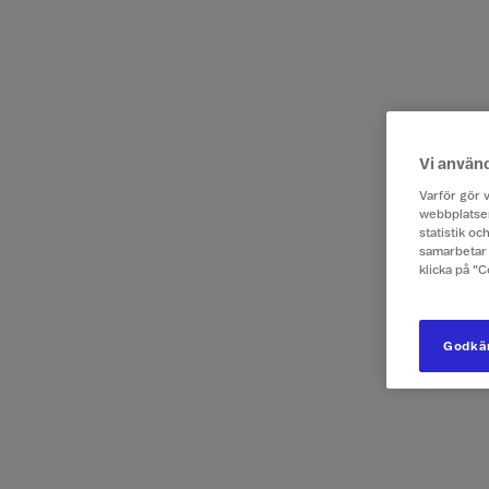
Vi använ
Varför gör v
webbplatsen
statistik o
samarbetar 
klicka på ”
Godkän