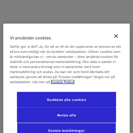
Vi använder cookies
Varför gör vi det? Jo, för att se till att din upplevelse av telenor.se blir
så bra som möjligt när du besöker webbplatsen. Utöver cookies som
är nödvändiga kan vi – om du samtycker – även använda cookies för
statistik och personaliserad marknadsföring. Den data vi samlar in
delar vi med andra företag som vi samarbetar med inom
marknadsföring och analys. Du kan när som helst återkalla ditt
samtycke genom att klicka på ”Cookie-inställningar” längst ner på
webbplatsen. Läs mer på
Cookie Policy
Godkänn alla cookies
Avvisa alla
Cookie-inställningar