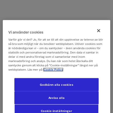
Vi använder cookies
Varför gör vi det? Jo, för att se till att din upplevelse av telenor.se blir
så bra som möjligt när du besöker webbplatsen. Utöver cookies som
är nödvändiga kan vi – om du samtycker – även använda cookies för
statistik och personaliserad marknadsföring. Den data vi samlar in
delar vi med andra företag som vi samarbetar med inom
marknadsföring och analys. Du kan när som helst återkalla ditt
samtycke genom att klicka på ”Cookie-inställningar” längst ner på
webbplatsen. Läs mer på
Cookie Policy
Godkänn alla cookies
Avvisa alla
Cookie-inställningar