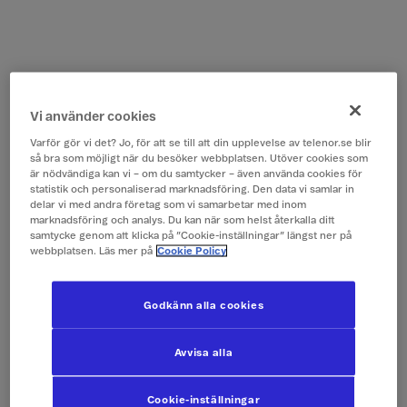
Vi använder cookies
Varför gör vi det? Jo, för att se till att din upplevelse av telenor.se blir
så bra som möjligt när du besöker webbplatsen. Utöver cookies som
är nödvändiga kan vi – om du samtycker – även använda cookies för
statistik och personaliserad marknadsföring. Den data vi samlar in
delar vi med andra företag som vi samarbetar med inom
marknadsföring och analys. Du kan när som helst återkalla ditt
samtycke genom att klicka på ”Cookie-inställningar” längst ner på
webbplatsen. Läs mer på
Cookie Policy
Godkänn alla cookies
Avvisa alla
Cookie-inställningar