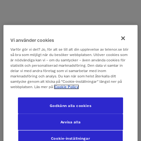
Vi använder cookies
Varför gör vi det? Jo, för att se till att din upplevelse av telenor.se blir
så bra som möjligt när du besöker webbplatsen. Utöver cookies som
är nödvändiga kan vi – om du samtycker – även använda cookies för
statistik och personaliserad marknadsföring. Den data vi samlar in
delar vi med andra företag som vi samarbetar med inom
marknadsföring och analys. Du kan när som helst återkalla ditt
samtycke genom att klicka på ”Cookie-inställningar” längst ner på
webbplatsen. Läs mer på
Cookie Policy
Godkänn alla cookies
Avvisa alla
Cookie-inställningar