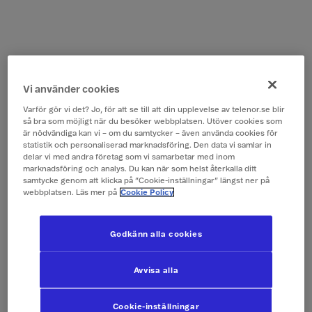
Vi använder cookies
Varför gör vi det? Jo, för att se till att din upplevelse av telenor.se blir
så bra som möjligt när du besöker webbplatsen. Utöver cookies som
är nödvändiga kan vi – om du samtycker – även använda cookies för
statistik och personaliserad marknadsföring. Den data vi samlar in
delar vi med andra företag som vi samarbetar med inom
marknadsföring och analys. Du kan när som helst återkalla ditt
samtycke genom att klicka på ”Cookie-inställningar” längst ner på
webbplatsen. Läs mer på
Cookie Policy
Godkänn alla cookies
Avvisa alla
Cookie-inställningar