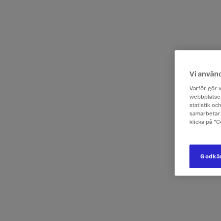
Vi använ
Varför gör v
webbplatsen
statistik o
samarbetar 
klicka på ”
Godkän