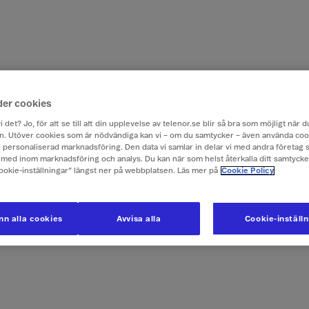
der cookies
i det? Jo, för att se till att din upplevelse av telenor.se blir så bra som möjligt när
. Utöver cookies som är nödvändiga kan vi – om du samtycker – även använda coo
ch personaliserad marknadsföring. Den data vi samlar in delar vi med andra företag 
med inom marknadsföring och analys. Du kan när som helst återkalla ditt samtyck
Cookie-inställningar” längst ner på webbplatsen. Läs mer på
Cookie Policy
n alla cookies
Avvisa alla
Cookie-inställ