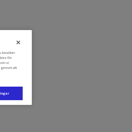
 du besöker
kies för
som vi
e genom att
ningar