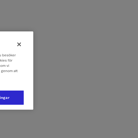
 du besöker
kies för
som vi
e genom att
ningar