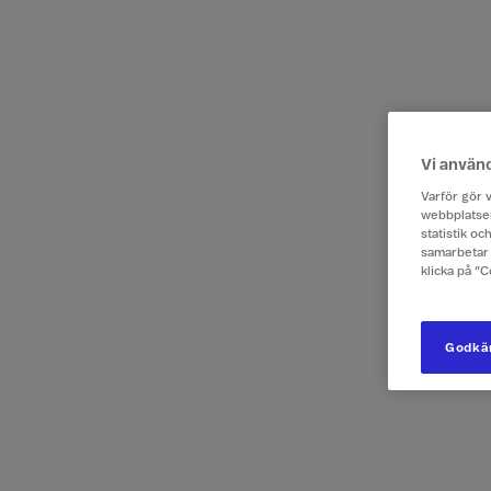
Vi använ
Varför gör v
webbplatsen
statistik o
samarbetar 
klicka på ”
Godkän