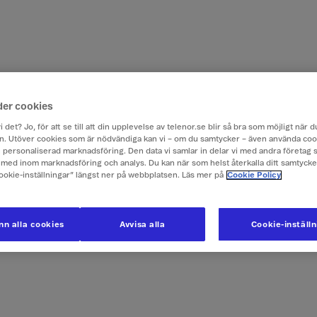
der cookies
i det? Jo, för att se till att din upplevelse av telenor.se blir så bra som möjligt när
. Utöver cookies som är nödvändiga kan vi – om du samtycker – även använda coo
ch personaliserad marknadsföring. Den data vi samlar in delar vi med andra företag 
med inom marknadsföring och analys. Du kan när som helst återkalla ditt samtyck
Cookie-inställningar” längst ner på webbplatsen. Läs mer på
Cookie Policy
n alla cookies
Avvisa alla
Cookie-inställ