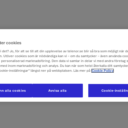
der cookies
i det? Jo, för att se till att din upplevelse av telenor.se blir så bra som möjligt när
. Utöver cookies som är nödvändiga kan vi – om du samtycker – även använda coo
ch personaliserad marknadsföring. Den data vi samlar in delar vi med andra företag 
med inom marknadsföring och analys. Du kan när som helst återkalla ditt samtyck
Cookie-inställningar” längst ner på webbplatsen. Läs mer på
Cookie Policy
n alla cookies
Avvisa alla
Cookie-inställ