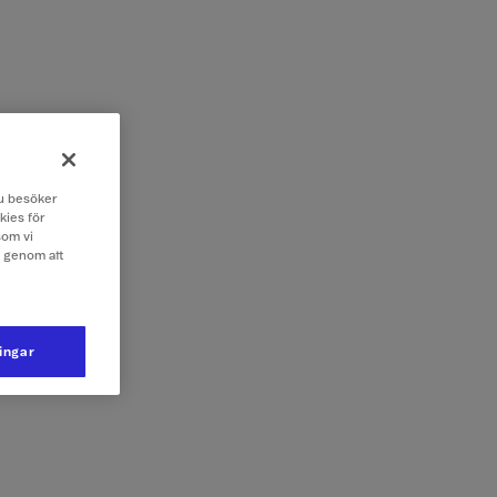
 du besöker
kies för
som vi
e genom att
ningar