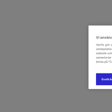
Vi använ
Varför gör v
webbplatsen
statistik o
samarbetar 
klicka på ”
Godkän