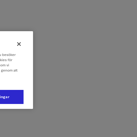
 du besöker
kies för
som vi
e genom att
ningar