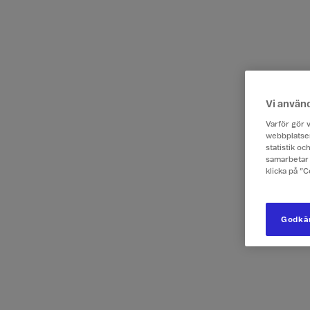
Vi använ
Varför gör v
webbplatsen
statistik o
samarbetar 
klicka på ”
Godkän