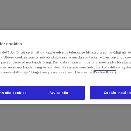
der cookies
i det? Jo, för att se till att din upplevelse av telenor.se blir så bra som möjligt när
. Utöver cookies som är nödvändiga kan vi – om du samtycker – även använda coo
ch personaliserad marknadsföring. Den data vi samlar in delar vi med andra företag 
med inom marknadsföring och analys. Du kan när som helst återkalla ditt samtyck
Cookie-inställningar” längst ner på webbplatsen. Läs mer på
Cookie Policy
n alla cookies
Avvisa alla
Cookie-inställ