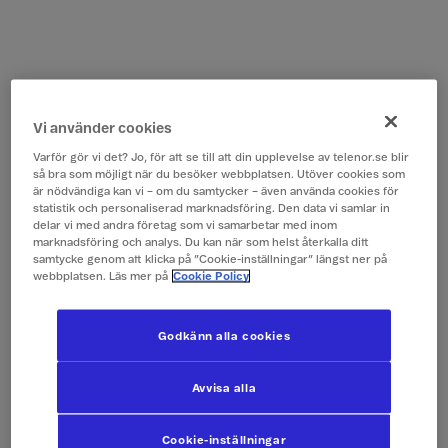
Vi använder cookies
Varför gör vi det? Jo, för att se till att din upplevelse av telenor.se blir
så bra som möjligt när du besöker webbplatsen. Utöver cookies som
är nödvändiga kan vi – om du samtycker – även använda cookies för
statistik och personaliserad marknadsföring. Den data vi samlar in
delar vi med andra företag som vi samarbetar med inom
marknadsföring och analys. Du kan när som helst återkalla ditt
samtycke genom att klicka på ”Cookie-inställningar” längst ner på
webbplatsen. Läs mer på
Cookie Policy
Godkänn alla cookies
Avvisa alla
Cookie-inställningar