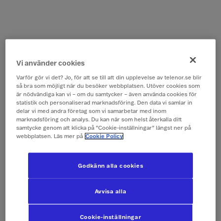
Vi använder cookies
Varför gör vi det? Jo, för att se till att din upplevelse av telenor.se blir
så bra som möjligt när du besöker webbplatsen. Utöver cookies som
är nödvändiga kan vi – om du samtycker – även använda cookies för
statistik och personaliserad marknadsföring. Den data vi samlar in
delar vi med andra företag som vi samarbetar med inom
marknadsföring och analys. Du kan när som helst återkalla ditt
samtycke genom att klicka på ”Cookie-inställningar” längst ner på
webbplatsen. Läs mer på
Cookie Policy
Godkänn alla cookies
Avvisa alla
Cookie-inställningar