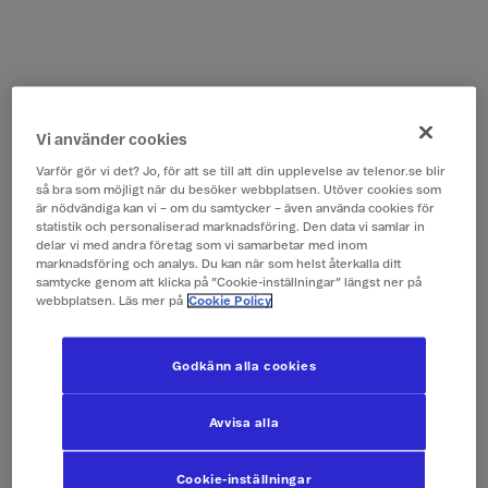
Vi använder cookies
Varför gör vi det? Jo, för att se till att din upplevelse av telenor.se blir
så bra som möjligt när du besöker webbplatsen. Utöver cookies som
är nödvändiga kan vi – om du samtycker – även använda cookies för
statistik och personaliserad marknadsföring. Den data vi samlar in
delar vi med andra företag som vi samarbetar med inom
marknadsföring och analys. Du kan när som helst återkalla ditt
samtycke genom att klicka på ”Cookie-inställningar” längst ner på
webbplatsen. Läs mer på
Cookie Policy
Godkänn alla cookies
Avvisa alla
Cookie-inställningar