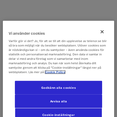
Vi använder cookies
Varför gör vi det? Jo, för att se till att din upplevelse av telenor.se blir
så bra som möjligt när du besöker webbplatsen. Utöver cookies som
är nödvändiga kan vi – om du samtycker – även använda cookies för
statistik och personaliserad marknadsföring. Den data vi samlar in
delar vi med andra företag som vi samarbetar med inom
marknadsföring och analys. Du kan när som helst återkalla ditt
samtycke genom att klicka på ”Cookie-inställningar” längst ner på
webbplatsen. Läs mer på
Cookie Policy
Godkänn alla cookies
Avvisa alla
Cookie-inställningar