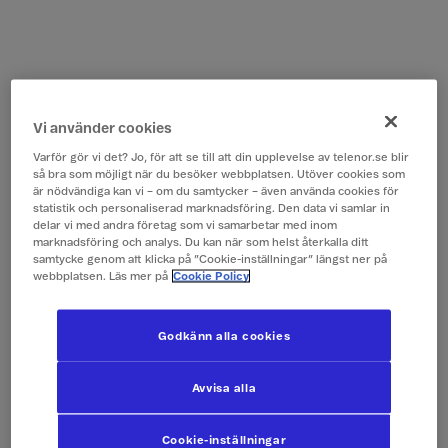
Vi använder cookies
Varför gör vi det? Jo, för att se till att din upplevelse av telenor.se blir
så bra som möjligt när du besöker webbplatsen. Utöver cookies som
är nödvändiga kan vi – om du samtycker – även använda cookies för
statistik och personaliserad marknadsföring. Den data vi samlar in
delar vi med andra företag som vi samarbetar med inom
marknadsföring och analys. Du kan när som helst återkalla ditt
samtycke genom att klicka på ”Cookie-inställningar” längst ner på
webbplatsen. Läs mer på
Cookie Policy
Godkänn alla cookies
Avvisa alla
Cookie-inställningar