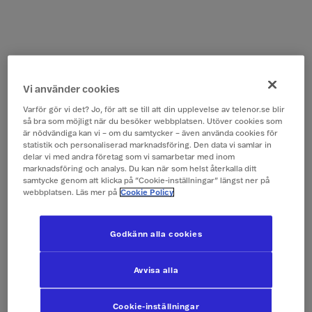
Vi använder cookies
Varför gör vi det? Jo, för att se till att din upplevelse av telenor.se blir
så bra som möjligt när du besöker webbplatsen. Utöver cookies som
är nödvändiga kan vi – om du samtycker – även använda cookies för
statistik och personaliserad marknadsföring. Den data vi samlar in
delar vi med andra företag som vi samarbetar med inom
marknadsföring och analys. Du kan när som helst återkalla ditt
samtycke genom att klicka på ”Cookie-inställningar” längst ner på
webbplatsen. Läs mer på
Cookie Policy
Godkänn alla cookies
Avvisa alla
Cookie-inställningar