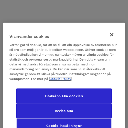
Vi använder cookies
Varför gör vi det? Jo, för att se till att din upplevelse av telenor.se blir
så bra som möjligt när du besöker webbplatsen. Utöver cookies som
är nödvändiga kan vi – om du samtycker – även använda cookies för
statistik och personaliserad marknadsföring. Den data vi samlar in
delar vi med andra företag som vi samarbetar med inom
marknadsföring och analys. Du kan när som helst återkalla ditt
samtycke genom att klicka på ”Cookie-inställningar” längst ner på
webbplatsen. Läs mer på
Cookie Policy
Godkänn alla cookies
Avvisa alla
Cookie-inställningar