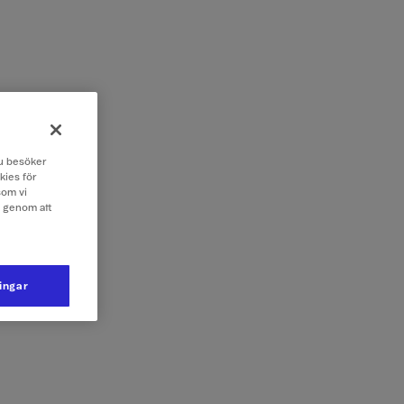
 du besöker
kies för
som vi
e genom att
ningar