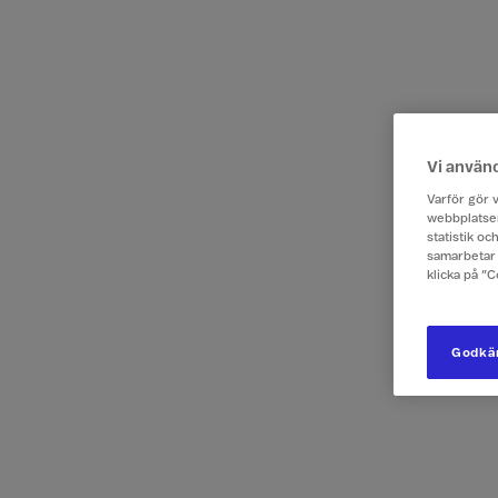
Vi använ
Varför gör v
webbplatsen
statistik o
samarbetar 
klicka på ”
Godkän