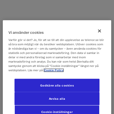
Vi använder cookies
Varför gör vi det? Jo, för att se till att din upplevelse av telenor.se blir
så bra som möjligt när du besöker webbplatsen. Utöver cookies som
är nödvändiga kan vi – om du samtycker – även använda cookies för
statistik och personaliserad marknadsföring. Den data vi samlar in
delar vi med andra företag som vi samarbetar med inom
marknadsföring och analys. Du kan när som helst återkalla ditt
samtycke genom att klicka på ”Cookie-inställningar” längst ner på
webbplatsen. Läs mer på
Cookie Policy
Godkänn alla cookies
Avvisa alla
Cookie-inställningar