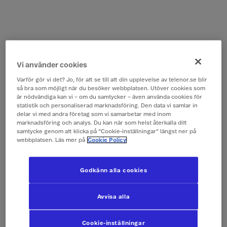
Vi använder cookies
Varför gör vi det? Jo, för att se till att din upplevelse av telenor.se blir
så bra som möjligt när du besöker webbplatsen. Utöver cookies som
är nödvändiga kan vi – om du samtycker – även använda cookies för
statistik och personaliserad marknadsföring. Den data vi samlar in
delar vi med andra företag som vi samarbetar med inom
marknadsföring och analys. Du kan när som helst återkalla ditt
samtycke genom att klicka på ”Cookie-inställningar” längst ner på
webbplatsen. Läs mer på
Cookie Policy
Godkänn alla cookies
Avvisa alla
Cookie-inställningar