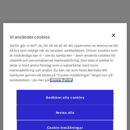
Vi använder cookies
Varför gör vi det? Jo, för att se till att din upplevelse av telenor.se blir
så bra som möjligt när du besöker webbplatsen. Utöver cookies som
är nödvändiga kan vi – om du samtycker – även använda cookies för
statistik och personaliserad marknadsföring. Den data vi samlar in
delar vi med andra företag som vi samarbetar med inom
marknadsföring och analys. Du kan när som helst återkalla ditt
samtycke genom att klicka på ”Cookie-inställningar” längst ner på
webbplatsen. Läs mer på
Cookie Policy
Godkänn alla cookies
Avvisa alla
Cookie-inställningar