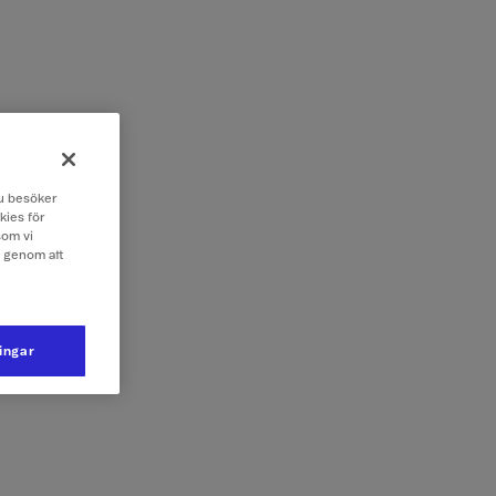
 du besöker
kies för
som vi
e genom att
ningar