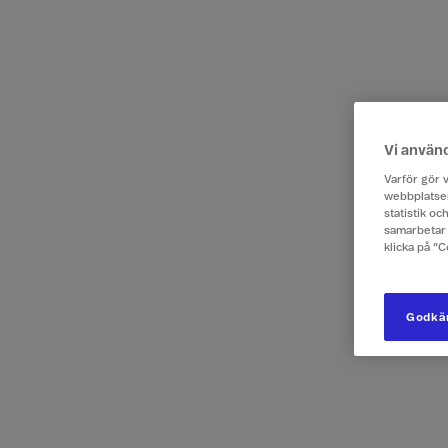
Vi använ
Varför gör v
webbplatsen
statistik o
samarbetar 
klicka på ”
Godkän