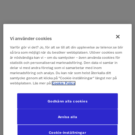
Vi använder cookies
Varför gör vi det? Jo, för att se till att din upplevelse av telenor.se blir
så bra som möjligt när du besöker webbplatsen. Utöver cookies som
är nödvändiga kan vi – om du samtycker – även använda cookies för
statistik och personaliserad marknadsföring. Den data vi samlar in
delar vi med andra företag som vi samarbetar med inom
marknadsföring och analys. Du kan när som helst återkalla ditt
samtycke genom att klicka på ”Cookie-inställningar” längst ner på
webbplatsen. Läs mer på
Cookie Policy
Godkänn alla cookies
Avvisa alla
Cookie-inställningar