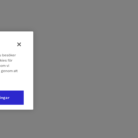
 du besöker
kies för
som vi
e genom att
ningar