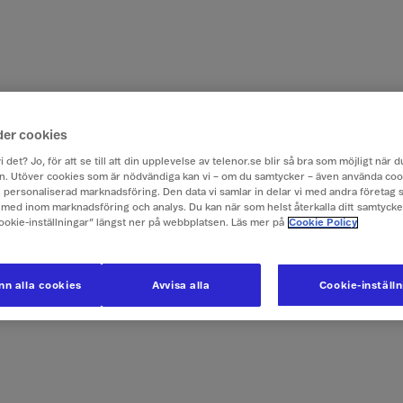
der cookies
i det? Jo, för att se till att din upplevelse av telenor.se blir så bra som möjligt när
. Utöver cookies som är nödvändiga kan vi – om du samtycker – även använda coo
ch personaliserad marknadsföring. Den data vi samlar in delar vi med andra företag 
med inom marknadsföring och analys. Du kan när som helst återkalla ditt samtyck
Cookie-inställningar” längst ner på webbplatsen. Läs mer på
Cookie Policy
n alla cookies
Avvisa alla
Cookie-inställ