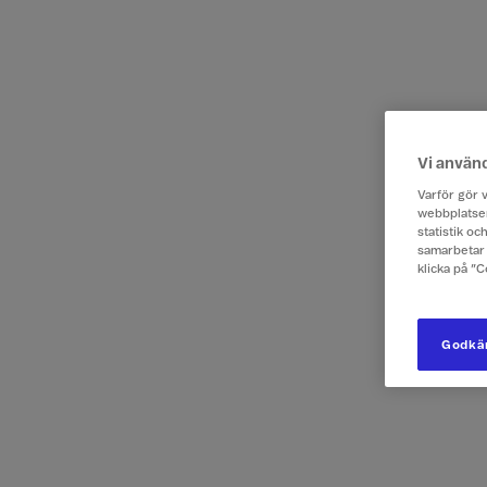
Vi använ
Varför gör v
webbplatsen
statistik o
samarbetar 
klicka på ”
Godkän