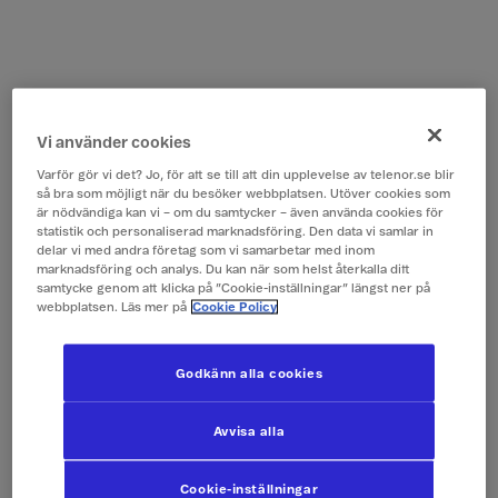
Vi använder cookies
Varför gör vi det? Jo, för att se till att din upplevelse av telenor.se blir
så bra som möjligt när du besöker webbplatsen. Utöver cookies som
är nödvändiga kan vi – om du samtycker – även använda cookies för
statistik och personaliserad marknadsföring. Den data vi samlar in
delar vi med andra företag som vi samarbetar med inom
marknadsföring och analys. Du kan när som helst återkalla ditt
samtycke genom att klicka på ”Cookie-inställningar” längst ner på
webbplatsen. Läs mer på
Cookie Policy
Godkänn alla cookies
Avvisa alla
Cookie-inställningar