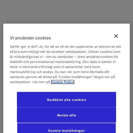
Vi använder cookies
Varför gör vi det? Jo, för att se till att din upplevelse av telenor.se blir
så bra som möjligt när du besöker webbplatsen. Utöver cookies som
är nödvändiga kan vi – om du samtycker – även använda cookies för
statistik och personaliserad marknadsföring. Den data vi samlar in
delar vi med andra företag som vi samarbetar med inom
marknadsföring och analys. Du kan när som helst återkalla ditt
samtycke genom att klicka på ”Cookie-inställningar” längst ner på
webbplatsen. Läs mer på
Cookie Policy
Godkänn alla cookies
Avvisa alla
Cookie-inställningar