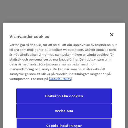
Vi använder cookies
Varför gör vi det? Jo, för att se till att din upplevelse av telenor.se blir
så bra som möjligt när du besöker webbplatsen. Utöver cookies som
är nödvändiga kan vi – om du samtycker – även använda cookies för
statistik och personaliserad marknadsföring. Den data vi samlar in
delar vi med andra företag som vi samarbetar med inom
marknadsföring och analys. Du kan när som helst återkalla ditt
samtycke genom att klicka på ”Cookie-inställningar” längst ner på
webbplatsen. Läs mer på
Cookie Policy
Godkänn alla cookies
Avvisa alla
Cookie-inställningar