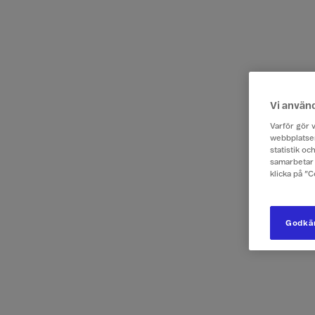
Vi använ
Varför gör v
webbplatsen
statistik o
samarbetar 
klicka på ”
Godkän