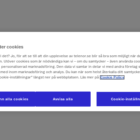
der cookies
i det? Jo, för att se till att din upplevelse av telenor.se blir så bra som möjligt när
. Utöver cookies som är nödvändiga kan vi – om du samtycker – även använda coo
ch personaliserad marknadsföring. Den data vi samlar in delar vi med andra företag 
med inom marknadsföring och analys. Du kan när som helst återkalla ditt samtyck
Cookie-inställningar” längst ner på webbplatsen. Läs mer på
Cookie Policy
n alla cookies
Avvisa alla
Cookie-inställ