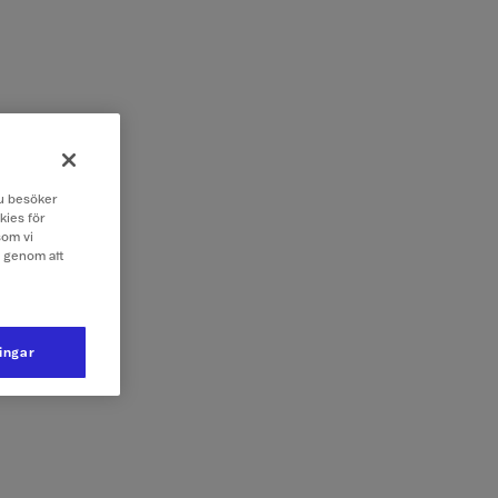
 du besöker
kies för
som vi
e genom att
ningar