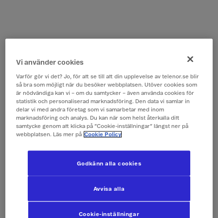
Vi använder cookies
Varför gör vi det? Jo, för att se till att din upplevelse av telenor.se blir
så bra som möjligt när du besöker webbplatsen. Utöver cookies som
är nödvändiga kan vi – om du samtycker – även använda cookies för
statistik och personaliserad marknadsföring. Den data vi samlar in
delar vi med andra företag som vi samarbetar med inom
marknadsföring och analys. Du kan när som helst återkalla ditt
samtycke genom att klicka på ”Cookie-inställningar” längst ner på
webbplatsen. Läs mer på
Cookie Policy
Godkänn alla cookies
Avvisa alla
Cookie-inställningar