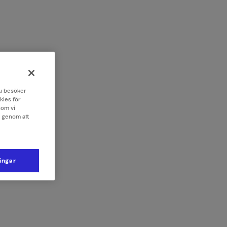
 du besöker
kies för
som vi
e genom att
ningar