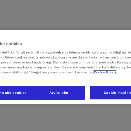
der cookies
i det? Jo, för att se till att din upplevelse av telenor.se blir så bra som möjligt när
. Utöver cookies som är nödvändiga kan vi – om du samtycker – även använda coo
ch personaliserad marknadsföring. Den data vi samlar in delar vi med andra företag 
med inom marknadsföring och analys. Du kan när som helst återkalla ditt samtyck
Cookie-inställningar” längst ner på webbplatsen. Läs mer på
Cookie Policy
n alla cookies
Avvisa alla
Cookie-inställ