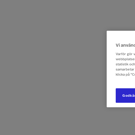
Vi använ
Varför gör v
webbplatsen
statistik o
samarbetar 
klicka på ”
Godkän